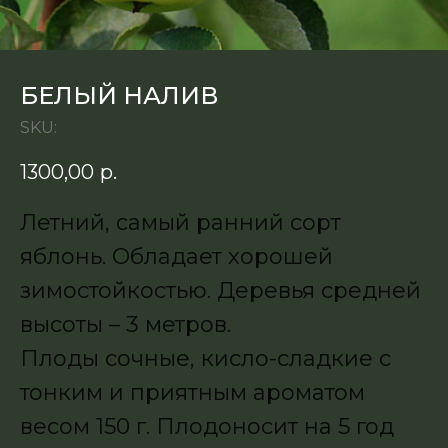
БЕЛЫЙ НАЛИВ
SKU:
1300,00
р.
Летний, самый ранний сорт
яблонь. Обладает хорошей
зимостойкостью. Деревья средней
высоты – 3 метров.
Плоды сочные, кисло-сладкие с
тонким и приятным ароматом
весом 150 г. Плодоносит на 5 год